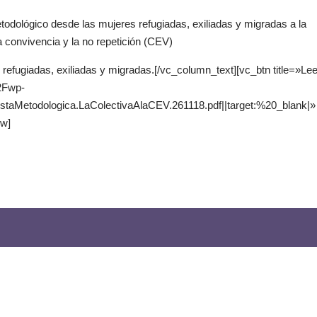
dológico desde las mujeres refugiadas, exiliadas y migradas a la
a convivencia y la no repetición (CEV)
 refugiadas, exiliadas y migradas.[/vc_column_text][vc_btn title=»Lee
%2Fwp-
etodologica.LaColectivaAlaCEV.261118.pdf||target:%20_blank|»
ow]