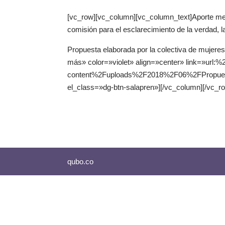
[vc_row][vc_column][vc_column_text]Aporte meto
comisión para el esclarecimiento de la verdad, l
Propuesta elaborada por la colectiva de mujeres
más» color=»violet» align=»center» link=»url:
content%2Fuploads%2F2018%2F06%2FPropuestaM
el_class=»dg-btn-salapren»][/vc_column][/vc_r
qubo.co