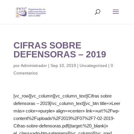
CIFRAS SOBRE
DEFENSORAS – 2019
por
Administrador
|
Sep 10, 2019
|
Uncategorized
|
0
Comentarios
[vc_row][vc_column][vc_column_text]Cifras sobre
defensoras – 2019[/vc_column_text][vc_btn title=»Leer
más» color=»purple» align=»center» link=»url:%2Fwp-
content%2Fuploads%2F2019%2F07%2F7-02-2019-
Cifras-sobre-defensoras.pdf||target:%20_blank|»
el_class=»dg-btn-salapren»][/vc_column][/vc_row]