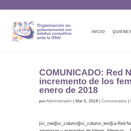
INICIO
QUIÉNE
COMUNICADO: Red Nac
incremento de los fem
enero de 2018
por
Administrador
|
Mar 5, 2018
|
Comunicados
|
[vc_row][vc_column][vc_column_text]La Red Nac
amenazas y asesinatos de líderes, lideresas,…[