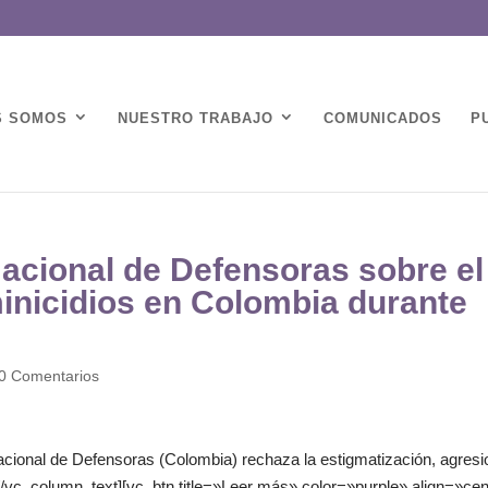
S SOMOS
NUESTRO TRABAJO
COMUNICADOS
P
ional de Defensoras sobre el
inicidios en Colombia durante
0 Comentarios
ional de Defensoras (Colombia) rechaza la estigmatización, agresi
/vc_column_text][vc_btn title=»Leer más» color=»purple» align=»cen