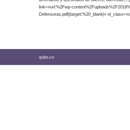
link=»url:%2Fwp-content%2Fuploads%2F2018%
Defensoras.pdf||target:%20_blank|» el_class=»
qubo.co