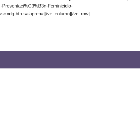
Presentaci%C3%B3n-Feminicidio-
ss=»dg-btn-salapren»][/vc_column][/vc_row]