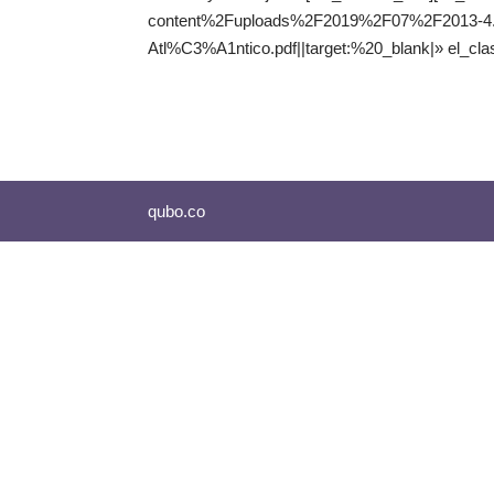
content%2Fuploads%2F2019%2F07%2F2013-4.-
Atl%C3%A1ntico.pdf||target:%20_blank|» el_cla
qubo.co