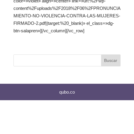
color=»violet» align=»center» link=»url:%2Fwp-
content%2Fuploads%2F2018%2F06%2FPRONUNCIA
MIENTO-NO-VIOLENCIA-CONTRA-LAS-MUJERES-
FIRMADO-2.pdf||target:%20_blank|» el_class=»dg-
btn-salapren»][/vc_column][/vc_row]
qubo.co