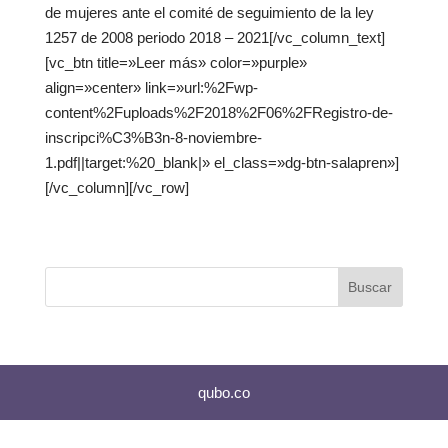
de mujeres ante el comité de seguimiento de la ley
1257 de 2008 periodo 2018 – 2021[/vc_column_text]
[vc_btn title=»Leer más» color=»purple»
align=»center» link=»url:%2Fwp-
content%2Fuploads%2F2018%2F06%2FRegistro-de-
inscripci%C3%B3n-8-noviembre-
1.pdf||target:%20_blank|» el_class=»dg-btn-salapren»]
[/vc_column][/vc_row]
qubo.co