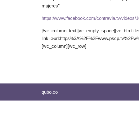
mujeres”
https://www.facebook.com/contravia.tv/videos
[/vc_column_text][vc_empty_space][vc_btn title
link=»url:https%3A%2F%2Fwww.pscp.tv%2Fw%2
[/vc_column][/vc_row]
qubo.co