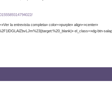
/10155589314794022/
=»Ver la entrevista completa» color=»purple» align=»center»
F1lDGLAlZbvLJm%23||target:%20_blank|» el_class=»dg-btn-salap