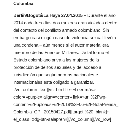
Colombia
Berlín/Bogotá/La Haya 27.04.2015 –
Durante el año
2014 cada tres días dos mujeres eran violadas dentro
del contexto del conflicto armado colombiano. Sin
embargo casi ningún caso de violencia sexual llevó a
una condena – aún menos si el autor material era
miembro de las Fuerzas Militares. De tal forma el
Estado colombiano priva a las mujeres de la
protección de delitos sexuales y del acceso a
jurisdicción que según normas nacionales e
internacionales está obligado a garantizar.
[/vc_column_text][vc_btn title=»Leer más»
color=»purple» align=»center» link=»url:%2Fwp-
content%2Fuploads%2F2018%2F06%2FNotaPrensa_
Colombia_CPI_20150427.pdf||target:%20_blank|»
el_class=»dg-btn-salapren»][/vc_column][/vc_row]